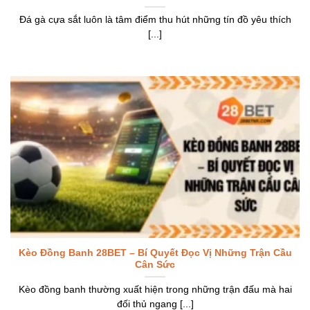
Đá gà cựa sắt luôn là tâm điểm thu hút những tín đồ yêu thích
[...]
Kèo Đồng Banh 28BET – Bí Quyết Đọc Vị Những Trận Cầu
Cân Sức
Kèo đồng banh thường xuất hiện trong những trận đấu mà hai
đối thủ ngang [...]