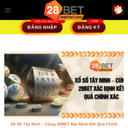
Skip
to
content
ĐĂNG NHẬP
ĐĂNG KÝ
Xổ Số Tây Ninh – Cùng 28BET Xác Định Kết Quả Chính