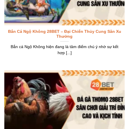
Bắn Cá Ngộ Không 28BET – Đại Chiến Thủy Cung Săn Xu
Thưởng
Bắn cá Ngộ Không hiện đang là tâm điểm chú ý nhờ sự kết
hợp [...]