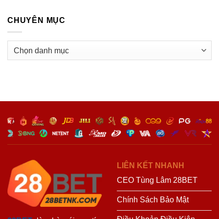
CHUYÊN MỤC
chuyên
mục
LIÊN KẾT NHANH
CEO Tùng Lâm 28BET
Chính Sách Bảo Mật