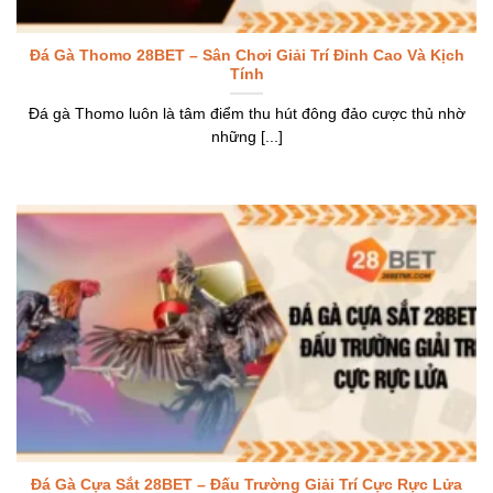
Đá Gà Thomo 28BET – Sân Chơi Giải Trí Đỉnh Cao Và Kịch
Tính
Đá gà Thomo luôn là tâm điểm thu hút đông đảo cược thủ nhờ
những [...]
Đá Gà Cựa Sắt 28BET – Đấu Trường Giải Trí Cực Rực Lửa