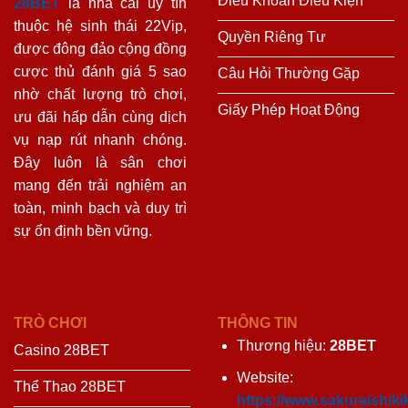
Điều Khoản Điều Kiện
28BET
là nhà cái uy tín
thuộc hệ sinh thái 22Vip,
Quyền Riêng Tư
được đông đảo cộng đồng
cược thủ đánh giá 5 sao
Câu Hỏi Thường Gặp
nhờ chất lượng trò chơi,
Giấy Phép Hoạt Động
ưu đãi hấp dẫn cùng dịch
vụ nạp rút nhanh chóng.
Đây luôn là sân chơi
mang đến trải nghiệm an
toàn, minh bạch và duy trì
sự ổn định bền vững.
TRÒ CHƠI
THÔNG TIN
Thương hiệu:
28BET
Casino 28BET
Website:
Thể Thao 28BET
https://www.sakuraishiki