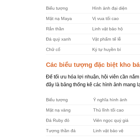
Biểu tượng
Hình ảnh đại diện
Mặt nạ Maya
Vị vua tối cao
Rắn thần
Linh vật bảo hộ
Đá quý xanh
Vật phẩm tế lễ
Chữ cổ
Ký tự huyền bí
Các biểu tượng đặc biệt kho bá
Để tối ưu hóa lợi nhuận, hội viên cần nắm 
đây là bảng thống kê các hình ảnh mang lạ
Biểu tượng
Ý nghĩa hình ảnh
Mặt nạ vàng
Thủ lĩnh tối cao
Đá Ruby đỏ
Viên ngọc quý giá
Tượng thần đá
Linh vật bảo vệ