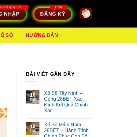
G NHẬP
ĐĂNG KÝ
XỔ SỐ
HƯỚNG DẪN
BÀI VIẾT GẦN ĐÂY
Xổ Số Tây Ninh –
10
Cùng 28BET Xác
Th5
Định Kết Quả Chính
Xác
Xổ Số Miền Nam
10
28BET – Hành Trình
Th5
Chinh Phục Con Số