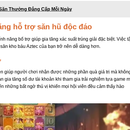
 Săn Thưởng Đẳng Cấp Mỗi Ngày
ng hỗ trợ săn hũ độc đáo
nh năng bổ trợ giúp gia tăng xác suất trúng giải đặc biệt. Việc t
i săn kho báu Aztec của bạn trở nên dễ dàng hơn.
ờ
ên giúp người chơi nhận được những phần quà giá trị mà khôn
ạn gia tăng số dư tài khoản khi tham gia trải nghiệm tựa game m
 những bất ngờ thú vị khiến mọi hội viên đều cảm thấy hào