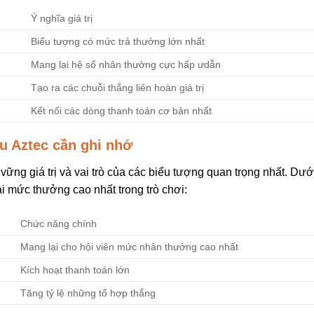
Ý nghĩa giá trị
Biểu tượng có mức trả thưởng lớn nhất
Mang lại hệ số nhân thưởng cực hấp ưdẫn
Tạo ra các chuỗi thắng liên hoàn giá trị
Kết nối các dòng thanh toán cơ bản nhất
u Aztec cần ghi nhớ
vững giá trị và vai trò của các biểu tượng quan trọng nhất. Dướ
i mức thưởng cao nhất trong trò chơi:
Chức năng chính
Mang lại cho hội viên mức nhân thưởng cao nhất
Kích hoạt thanh toán lớn
Tăng tỷ lệ những tổ hợp thắng