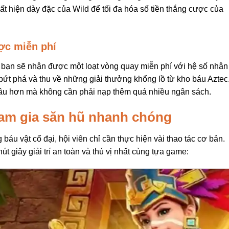
t hiện dày đặc của Wild để tối đa hóa số tiền thắng cược của
ợc miễn phí
, bạn sẽ nhận được một loạt vòng quay miễn phí với hệ số nhân
bứt phá và thu về những giải thưởng khổng lồ từ kho báu Aztec
 lâu hơn mà không cần phải nạp thêm quá nhiều ngân sách.
am gia săn hũ nhanh chóng
báu vật cổ đại, hội viên chỉ cần thực hiện vài thao tác cơ bản.
 giây giải trí an toàn và thú vị nhất cùng tựa game: