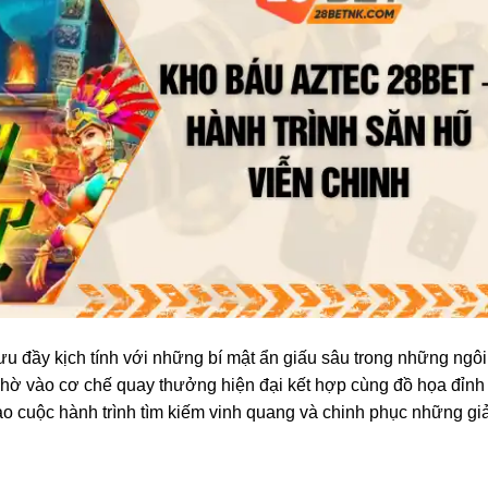
ưu đầy kịch tính với những bí mật ẩn giấu sâu trong những ngôi
 nhờ vào cơ chế quay thưởng hiện đại kết hợp cùng đồ họa đỉnh
o cuộc hành trình tìm kiếm vinh quang và chinh phục những giả