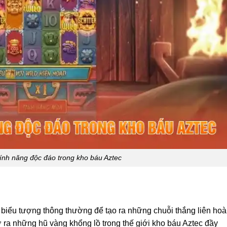
tính năng độc đáo trong kho báu Aztec
 biểu tượng thông thường để tạo ra những chuỗi thắng liên hoà
 ra những hũ vàng khổng lồ trong thế giới kho báu Aztec đầy