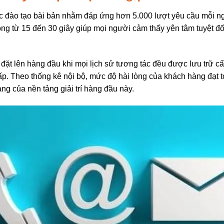
ược đào tạo bài bản nhằm đáp ứng hơn 5.000 lượt yêu cầu mỗi n
ộng từ 15 đến 30 giây giúp mọi người cảm thấy yên tâm tuyệt đố
ặt lên hàng đầu khi mọi lịch sử tương tác đều được lưu trữ 
hấp. Theo thống kê nội bộ, mức độ hài lòng của khách hàng đạt 
g của nền tảng giải trí hàng đầu này.