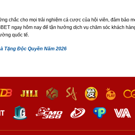
ng chắc cho mọi trải nghiệm cá cược của hội viên, đảm bảo mỗi 
28BET ngay hôm nay để tận hưởng dịch vụ chăm sóc khách hàn
rường quốc tế.
uà Tặng Độc Quyền Năm 2026