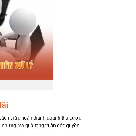
đãi
 cách thức hoàn thành doanh thu cược
c những mã quà tặng tri ân độc quyền