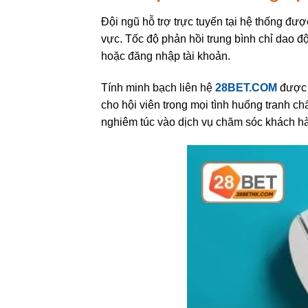
Đội ngũ hỗ trợ trực tuyến tại hệ thống đ
vực. Tốc độ phản hồi trung bình chỉ dao đ
hoặc đăng nhập tài khoản.
Tính minh bạch liên hệ
28BET.COM
được đ
cho hội viên trong mọi tình huống tranh c
nghiêm túc vào dịch vụ chăm sóc khách hàn