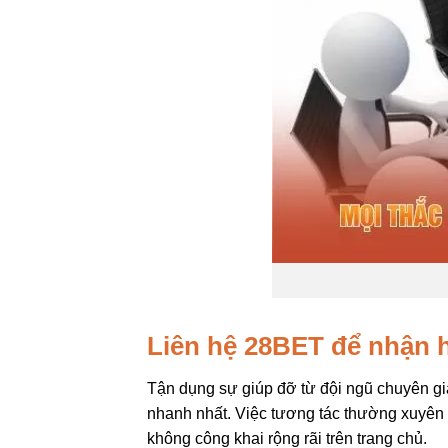
Liên hệ 28BET để nhận h
Tận dụng sự giúp đỡ từ đội ngũ chuyên g
nhanh nhất. Việc tương tác thường xuyên 
không công khai rộng rãi trên trang chủ.