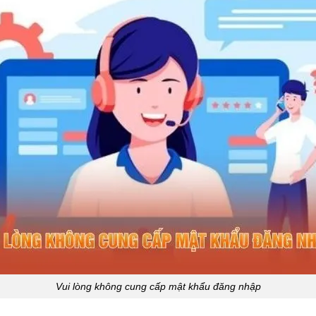
Vui lòng không cung cấp mật khẩu đăng nhập