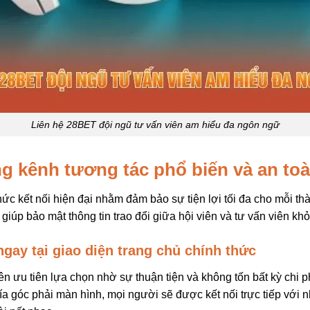
Liên hệ 28BET đội ngũ tư vấn viên am hiểu đa ngôn ngữ
g kênh tương tác phổ biến và an toà
 kết nối hiện đại nhằm đảm bảo sự tiện lợi tối đa cho mỗi thà
úp bảo mật thông tin trao đổi giữa hội viên và tư vấn viên khỏi m
ngay tại giao diện trang chủ chính thức
ưu tiên lựa chọn nhờ sự thuận tiện và không tốn bất kỳ chi phí 
a góc phải màn hình, mọi người sẽ được kết nối trực tiếp với n