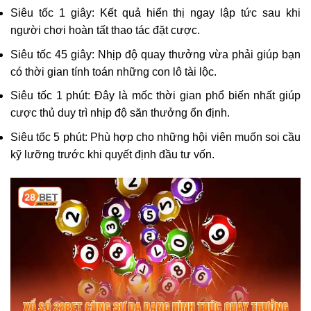
Siêu tốc 1 giây: Kết quả hiển thị ngay lập tức sau khi
người chơi hoàn tất thao tác đặt cược.
Siêu tốc 45 giây: Nhịp độ quay thưởng vừa phải giúp bạn
có thời gian tính toán những con lô tài lộc.
Siêu tốc 1 phút: Đây là mốc thời gian phổ biến nhất giúp
cược thủ duy trì nhịp độ săn thưởng ổn định.
Siêu tốc 5 phút: Phù hợp cho những hội viên muốn soi cầu
kỹ lưỡng trước khi quyết định đầu tư vốn.