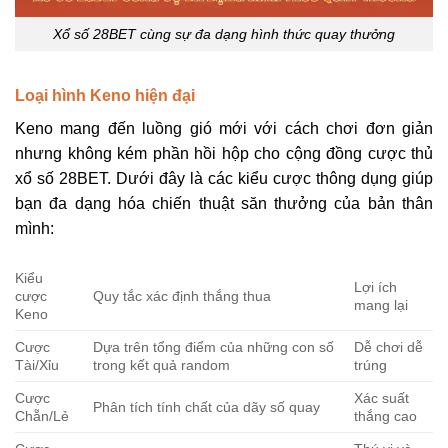
Xổ số 28BET cùng sự đa dạng hình thức quay thưởng
Loại hình Keno hiện đại
Keno mang đến luồng gió mới với cách chơi đơn giản
nhưng không kém phần hồi hộp cho cộng đồng cược thủ
xổ số 28BET. Dưới đây là các kiểu cược thông dụng giúp
bạn đa dạng hóa chiến thuật săn thưởng của bản thân
mình:
Kiểu
Lợi ích
cược
Quy tắc xác định thắng thua
mang lại
Keno
Cược
Dựa trên tổng điểm của những con số
Dễ chơi dễ
Tài/Xỉu
trong kết quả random
trúng
Cược
Xác suất
Phân tích tính chất của dãy số quay
Chẵn/Lẻ
thắng cao