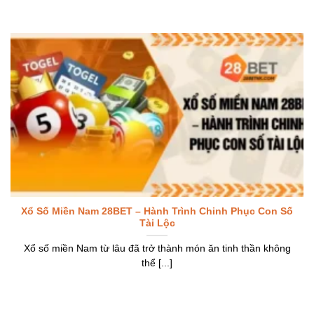
Xổ Số Miền Nam 28BET – Hành Trình Chinh Phục Con Số
Tài Lộc
Xổ số miền Nam từ lâu đã trở thành món ăn tinh thần không
thể [...]