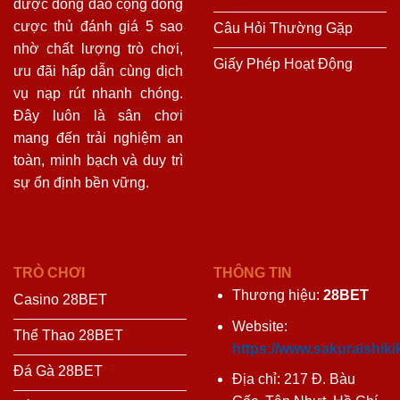
được đông đảo cộng đồng
cược thủ đánh giá 5 sao
Câu Hỏi Thường Gặp
nhờ chất lượng trò chơi,
Giấy Phép Hoạt Động
ưu đãi hấp dẫn cùng dịch
vụ nạp rút nhanh chóng.
Đây luôn là sân chơi
mang đến trải nghiệm an
toàn, minh bạch và duy trì
sự ổn định bền vững.
TRÒ CHƠI
THÔNG TIN
Thương hiệu:
28BET
Casino 28BET
Website:
Thể Thao 28BET
https://www.sakuraishiki
Đá Gà 28BET
Địa chỉ:
217 Đ. Bàu